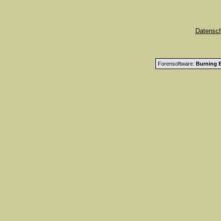
Datensc
Forensoftware:
Burning B