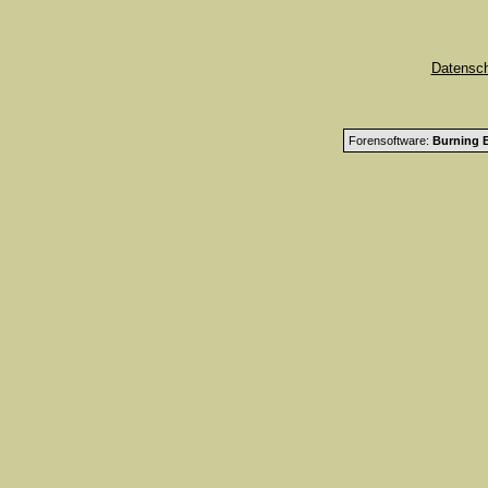
Datensc
Forensoftware:
Burning B