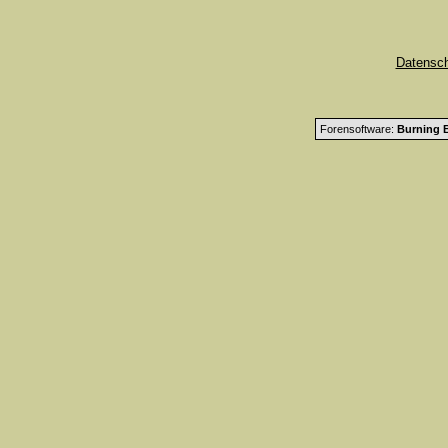
Datensc
Forensoftware:
Burning B