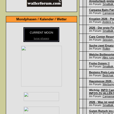
Angelurlaub gepla
Im Forum:
Smalltalk
Carparea Baits Fä
Im Forum:
Carparea 
Mondphasen / Kalender / Wetter
Kroatien 2026 - Pr
Im Forum:
Andere L
2026 - Der erste Fi
Im Forum:
Smalltalk
CURRENT MOON
Carp Center Resort
lunar phases
Im Forum:
Session- 
Suche zwei Ersatz
Im Forum:
Rollen
Welche Boiliesorte
Im Forum:
Alles run
Frohe Ostern !!
Im Forum:
Smalltalk
Bestens Preis-Leis
Im Forum:
Bedchair 
Hausmesse 2026 - F
Im Forum:
Werbung /
Wichtig:
INFO Carp
INFOS ZU ALLEN M
Im Forum:
Carparea 
2026 - Was ist gep
Im Forum:
Smalltalk
Guten Rutsch ins n