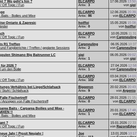
nt ? Wo geht's hin ?
ELCARPO
17.06.2026
13:50
 / Off Topic / Fun
Antw.:
3
von
sigi
nge
ELCARPO
12.06.2026
20:39
Baits - Boilies und Mixe
Antw.:
86
von
ELCARPO
eise Ontario & Zapresic
hoiffoi
15.05.2026
15:08
änder
Antw.:
0
von
hoiffoi
sch
ELCARPO
10.05.2026
11:31
 / Off Topic / Fun
Antw.:
7
von
Carpneuling
s R1 Treffen
Carpneuling
06.05.2026
10:37
und Fangberichte / Treffen / geplante Sessions
Antw.:
2
von
Carpneuling
spulen Shimano Big Baitrunner LC
sigi
06.05.2026
09:02
Antw.:
1
von
sigi
 für 2026 ?
ELCARPO
27.04.2026
12:58
d um den Boilie
Antw.:
1
von
Carpneuling
ELCARPO
03.04.2026
14:03
 / Off Topic / Fun
Antw.:
102
von
ELCARPO
tungs-Verhältnis bei Liege/Schlafsack
Biggeron
20.02.2026
20:43
/ Stuhl / Schlafsack
Antw.:
9
von
Argento
alle Fischertreff
ELCARPO
28.01.2026
21:15
 Anzeigen von Falle Fischertreff
Antw.:
0
von
ELCARPO
area Baits - Carparea Boilies und Mixe -
ELCARPO
20.01.2026
17:48
IXEN !!
Antw.:
1
von
ELCARPO
Baits - Boilies und Mixe
lant ?
ELCARPO
15.01.2026
22:33
 / Off Topic / Fun
Antw.:
4
von
RazorsEdge
eue Jahr ! Prosit Neujahr !
Joe
13.01.2026
10:17