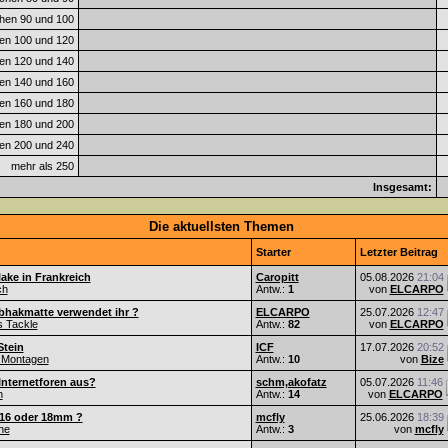
hen 90 und 100
en 100 und 120
en 120 und 140
en 140 und 160
en 160 und 180
en 180 und 200
en 200 und 240
mehr als 250
Insgesamt:
Die aktuellsten Themen
Starter
Letzter Beitrag
ake in Frankreich
Caropitt
05.08.2026
21:04
ch
Antw.:
1
von
ELCARPO
bhakmatte verwendet ihr ?
ELCARPO
25.07.2026
12:47
s Tackle
Antw.:
82
von
ELCARPO
Stein
ICF
17.07.2026
20:52
 Montagen
Antw.:
10
von
Bize
Internetforen aus?
schm,akofatz
05.07.2026
11:46
n
Antw.:
14
von
ELCARPO
 16 oder 18mm ?
mcfly
25.06.2026
18:39
he
Antw.:
3
von
mcfly