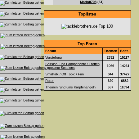
Mario0708
(51)
Toplisten
Top Foren
Forum
Themen
Beitr.
Vorstellung
2332
15117
Session- und Fangberichte / Treffen
1066
14261
/ geplante Sessions
Smalltalk / Off Topic / Fun
844
37427
Ruten
620
6882
Themen rund ums Karpfenangeln
557
11894