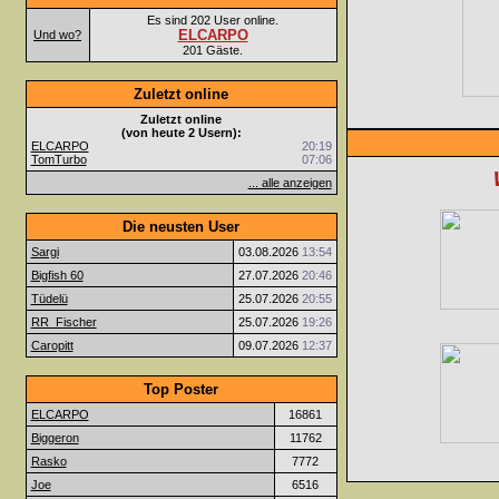
Es sind 202 User online.
ELCARPO
Und wo?
201 Gäste.
Zuletzt online
Zuletzt online
(von heute 2 Usern):
ELCARPO
20:19
TomTurbo
07:06
... alle anzeigen
Die neusten User
Sargi
03.08.2026
13:54
Bigfish 60
27.07.2026
20:46
Tüdelü
25.07.2026
20:55
RR_Fischer
25.07.2026
19:26
Caropitt
09.07.2026
12:37
Top Poster
ELCARPO
16861
Biggeron
11762
Rasko
7772
Joe
6516