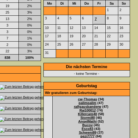
Mo
Di
Mi
Do
Fr
Sa
So
19
2%
1
2
25
3%
3
4
5
6
8
9
13
2%
7
3
0%
10
11
12
13
14
15
16
3
0%
17
18
19
20
21
22
23
7
1%
24
25
26
27
28
29
30
2
0%
22
3%
31
838
100%
Die nächsten Termine
- keine Termine -
Geburtstag
Wir gratulieren zum Geburtstag:
cw-Thomas
(34)
palimpalim
(47)
ralfgausbanderw
(47)
Rai100012
(74)
Killercarp40
(58)
Stormi80
(46)
AngelMathi
(52)
Bucov
(45)
Esox83
(43)
Schweni89
(37)
pezi7777
(64)