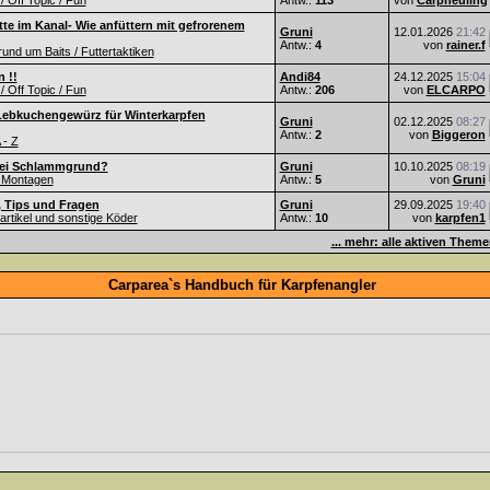
 / Off Topic / Fun
Antw.:
113
von
Carpneuling
te im Kanal- Wie anfüttern mit gefrorenem
Gruni
12.01.2026
21:42
Antw.:
4
von
rainer.f
nd um Baits / Futtertaktiken
 !!
Andi84
24.12.2025
15:04
 / Off Topic / Fun
Antw.:
206
von
ELCARPO
Lebkuchengewürz für Winterkarpfen
Gruni
02.12.2025
08:27
Antw.:
2
von
Biggeron
 - Z
ei Schlammgrund?
Gruni
10.10.2025
08:19
 Montagen
Antw.:
5
von
Gruni
, Tips und Fragen
Gruni
29.09.2025
19:40
Partikel und sonstige Köder
Antw.:
10
von
karpfen1
... mehr: alle aktiven Them
Carparea`s Handbuch für Karpfenangler