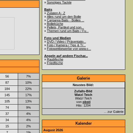
»
Sonstiges Tackle
Baits
»
Zutaten A - Z
»
Alles rund um den Boilie
»
Carparea Baits - Boilies ...
»
Boilieküche
»
Pellets, Partikel und son...
»
Themen rund um Baits / Fu...
Foto und Medien
»
DVD / Video / Präsentatio...
»
Foto / Kamera / Tips & Tr...
»
Fotowettbewerbe von www.c...
Angeln auf andere Fischar...
»
Raubfische
»
Friedfische
56
7%
Galerie
87
10%
Neustes Bild:
184
22%
Zufalls-Bild
Watzl Teich
145
17%
Watzl Teich
105
13%
von
obsti
Hits: 1204
74
9%
... zur Galerie
37
4%
34
4%
Kalender
15
2%
August 2026
7
1%