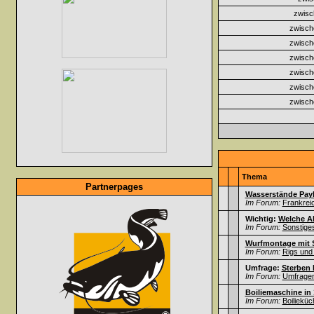
zwisc
zwisch
zwisch
zwisch
zwisch
zwisch
zwisch
Thema
Partnerpages
Wasserstände Payl
Im Forum:
Frankrei
Wichtig:
Welche A
Im Forum:
Sonstige
Wurfmontage mit 
Im Forum:
Rigs und
Umfrage:
Sterben 
Im Forum:
Umfrage
Boiliemaschine in
Im Forum:
Boilieküc