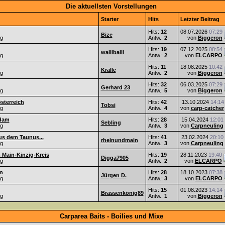
Die aktuellsten Vorstellungen
Starter
Hits
Letzter Beitrag
Hits:
12
08.07.2026
07:29
Bize
ng
Antw.:
2
von
Biggeron
Hits:
19
07.12.2025
08:54
walliballi
ng
Antw.:
2
von
ELCARPO
Hits:
11
18.08.2025
10:42
Kralle
ng
Antw.:
2
von
Biggeron
Hits:
32
06.03.2025
07:29
Gerhard 23
ng
Antw.:
5
von
Biggeron
sterreich
Hits:
42
13.10.2024
14:14
Tobsi
ng
Antw.:
4
von
carp-catcher
sdam
Hits:
28
15.04.2024
12:01
Sebling
ng
Antw.:
3
von
Carpneuling
s dem Taunus...
Hits:
41
23.02.2024
20:10
rheinundmain
ng
Antw.:
3
von
Carpneuling
 Main-Kinzig-Kreis
Hits:
19
28.11.2023
19:40
Digga7905
ng
Antw.:
2
von
ELCARPO
n
Hits:
28
18.10.2023
07:38
Jürgen D.
ng
Antw.:
3
von
ELCARPO
Hits:
15
01.08.2023
14:14
Brassenkönig89
ng
Antw.:
1
von
Biggeron
Carparea Baits - Boilies und Mixe