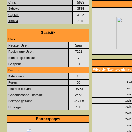
Chris
5979
Schoko
3555
Captain
3198
Andi84
3116
Statistik
User
Neuster User:
Sargi
Registrierte User:
7201
Nicht freigeschaltet:
7
Gesperrt:
0
Wieviele Nächte verbringt
Forum
Kategorien:
13
zwi
Foren:
68
zwis
Themen gesamt:
19738
zwis
Geschlossene Themen:
2443
zwis
Beiträge gesamt:
226908
zwis
Umfragen:
130
zwis
Partnerpages
zwis
zwis
zwis