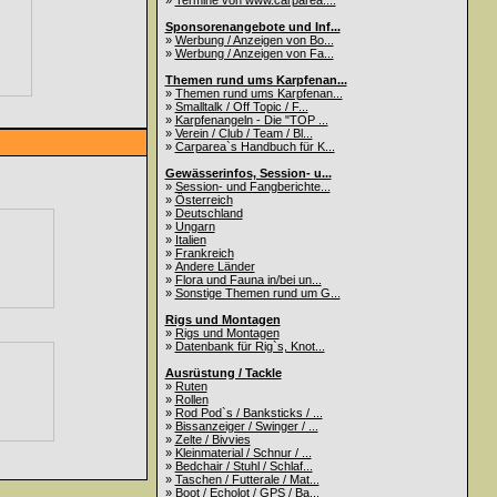
»
Termine von www.carparea....
Sponsorenangebote und Inf...
»
Werbung / Anzeigen von Bo...
»
Werbung / Anzeigen von Fa...
Themen rund ums Karpfenan...
»
Themen rund ums Karpfenan...
»
Smalltalk / Off Topic / F...
»
Karpfenangeln - Die "TOP ...
»
Verein / Club / Team / Bl...
»
Carparea`s Handbuch für K...
Gewässerinfos, Session- u...
»
Session- und Fangberichte...
»
Österreich
»
Deutschland
»
Ungarn
»
Italien
»
Frankreich
»
Andere Länder
»
Flora und Fauna in/bei un...
»
Sonstige Themen rund um G...
Rigs und Montagen
»
Rigs und Montagen
»
Datenbank für Rig`s, Knot...
Ausrüstung / Tackle
»
Ruten
»
Rollen
»
Rod Pod`s / Banksticks / ...
»
Bissanzeiger / Swinger / ...
»
Zelte / Bivvies
»
Kleinmaterial / Schnur / ...
»
Bedchair / Stuhl / Schlaf...
»
Taschen / Futterale / Mat...
»
Boot / Echolot / GPS / Ba...