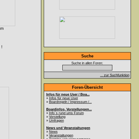
um
 !
Suche
Suche in allen Foren:
... zur Suchfunktion
Foren-Übersicht
Infos für neue User / Boa...
»
Infos für neue User
»
Boardregeln / Impressum /...
Boardinfos, Vorstellungen...
»
Info`s rund ums Forum
»
Vorstellung
»
Umfragen
News und Veranstaltungen
»
News
»
Veranstaltungen