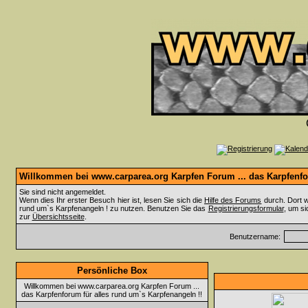
Willkommen bei www.carparea.org Karpfen Forum ... das Karpfenfor
Sie sind nicht angemeldet.
Wenn dies Ihr erster Besuch hier ist, lesen Sie sich die
Hilfe des Forums
durch. Dort w
rund um`s Karpfenangeln ! zu nutzen. Benutzen Sie das
Registrierungsformular
, um si
zur
Übersichtsseite
.
Benutzername:
Persönliche Box
Willkommen bei www.carparea.org Karpfen Forum ...
das Karpfenforum für alles rund um`s Karpfenangeln !!