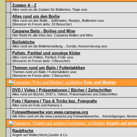
Zutaten A - Z
Alles rund um die Zutaten für Boiliemixe, Teige usw.
Alles rund um den Boilie
Alles rund um den Boilie... Selfmades, Readys, Boiliemixe usw.
(Benutzer im Forum aktiv: 53 Besucher)
Carparea Baits - Boilies und Mixe
Hier findet ihr alle Infos bez. Carparea Boilies und Mixe
Boilieküche
Alles rund um die Boilieherstellung... Geräte, Konservierung usw.
Pellets, Partikel und sonstige Köder
Alles rund um Pellets, Partikel, Frolic usw.
(Benutzer im Forum aktiv: 3 Besucher)
Themen rund um Baits / Futtertaktiken
Themen rund um Baits / Futtertaktiken usw.
(Benutzer im Forum aktiv: 2 Besucher)
Foto und Medien
DVD / Video / Präsentationen / Bücher / Zeitschriften
Alles rund um Bücher, DVD`s, Videos, Präsentationen und Zeitschriften
Foto / Kamera / Tips & Tricks bez. Fotografie
Alles rund um Foto und Kamera`s
Fotowettbewerbe von www.carparea.org
Alle Infos rund um die www.carparea.org Fotowettbewerbe... Ankündigungen, Abst
Angeln auf ande
Raubfische
Angeln auf Waller,Hecht,Zander & Co