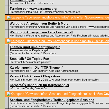
Termine und Info`s bez. Messen usw.
Termine von www.carparea.org
Hier findet ihr Infos rund um Termine von www.carparea.org
Sponsorenangeb
Werbung / Anzeigen von Boilie & More
Hier findet ihr Werbung, Angebote und Aktionen von Boilie & More - www.boilieandmo
Werbung / Anzeigen von Falle Fischertreff
Hier findet ihr Werbung, Angebote und Aktionen von Falle Fischertreff - www.falle-fisc
Themen rund ums Karpfenangeln
Themen rund ums Karpfenangeln
(Benutzer im Forum aktiv: 1 Besucher)
Smalltalk / Off Topic / Fun
Hier könnt ihr "einfach so" plaudern
Karpfenangeln - Die "TOP Themen"
Hier findet ihr die "TOP Themen" rund ums Karpfenangeln
Verein / Club / Team / Blog - Area
Hier könnt ihr euren Verein, Club bzw. euer Team oder euren Blog vorstellen
Carparea`s Handbuch für Karpfenangler
Info rund um Tackle, Baits & Co.
Gew
Session- und Fangberichte / Treffen / geplante Sessions
Berichte über eure Sessions, Bilder und Fänge, Angeltreffen, geplante Sessions usw
(Benutzer im Forum aktiv: 1 Besucher)