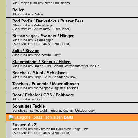
Alle Fragen rund um Ruten und Blanks
Rollen
Alles rund um Rollen
Rod Pod`s / Banksticks / Buzzer Bars
Alles rund um Rutenablagen
(Benutzer im Forum aktiv: 1 Besucher)
Bissanzeiger / Swinger / Hänger
Alles rund um Bissanzeiger
(Benutzer im Forum aktiv: 1 Besucher)
Zelte / Bivvies
Alles rund um "das zweite Heim"
Kleinmaterial / Schnur / Haken
Alles rund um Haken, Blei, Schnur, Vorfachmaterial und Co.
Bedchair / Stuhl / Schlafsack
Alles rund um Liege, Stuhl, Schlafsack usw.
Taschen / Futterale / Materialboxen
Alles rund um die "Verpackung" des Tackles
Boot / Echolot / GPS / Baitboote
Alles rund ums Boot
Sonstiges Tackle
Sonstiges Tackle, Licht, Heizung, Kocher, Outdoor usw.
Baits
Zutaten A - Z
Alles rund um die Zutaten für Boiliemixe, Teige usw.
(Benutzer im Forum aktiv: 3 Besucher)