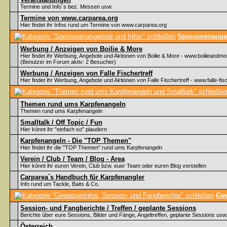
Termine und Info`s bez. Messen usw.
Termine von www.carparea.org
Hier findet ihr Infos rund um Termine von www.carparea.org
Sponsorenangeb
Werbung / Anzeigen von Boilie & More
Hier findet ihr Werbung, Angebote und Aktionen von Boilie & More - www.boilieandmo
(Benutzer im Forum aktiv: 2 Besucher)
Werbung / Anzeigen von Falle Fischertreff
Hier findet ihr Werbung, Angebote und Aktionen von Falle Fischertreff - www.falle-fisc
Themen rund ums Karpfenangeln
Themen rund ums Karpfenangeln
Smalltalk / Off Topic / Fun
Hier könnt ihr "einfach so" plaudern
Karpfenangeln - Die "TOP Themen"
Hier findet ihr die "TOP Themen" rund ums Karpfenangeln
Verein / Club / Team / Blog - Area
Hier könnt ihr euren Verein, Club bzw. euer Team oder euren Blog vorstellen
Carparea`s Handbuch für Karpfenangler
Info rund um Tackle, Baits & Co.
Gew
Session- und Fangberichte / Treffen / geplante Sessions
Berichte über eure Sessions, Bilder und Fänge, Angeltreffen, geplante Sessions usw
Österreich