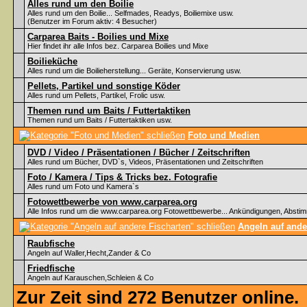
Alles rund um den Boilie
Alles rund um den Boilie... Selfmades, Readys, Boiliemixe usw.
(Benutzer im Forum aktiv: 4 Besucher)
Carparea Baits - Boilies und Mixe
Hier findet ihr alle Infos bez. Carparea Boilies und Mixe
Boilieküche
Alles rund um die Boilieherstellung... Geräte, Konservierung usw.
Pellets, Partikel und sonstige Köder
Alles rund um Pellets, Partikel, Frolic usw.
Themen rund um Baits / Futtertaktiken
Themen rund um Baits / Futtertaktiken usw.
Foto und Medien
DVD / Video / Präsentationen / Bücher / Zeitschriften
Alles rund um Bücher, DVD`s, Videos, Präsentationen und Zeitschriften
Foto / Kamera / Tips & Tricks bez. Fotografie
Alles rund um Foto und Kamera`s
Fotowettbewerbe von www.carparea.org
Alle Infos rund um die www.carparea.org Fotowettbewerbe... Ankündigungen, Abst
Angeln auf ande
Raubfische
Angeln auf Waller,Hecht,Zander & Co
Friedfische
Angeln auf Karauschen,Schleien & Co
Zur Zeit sind 272 Benutzer online.