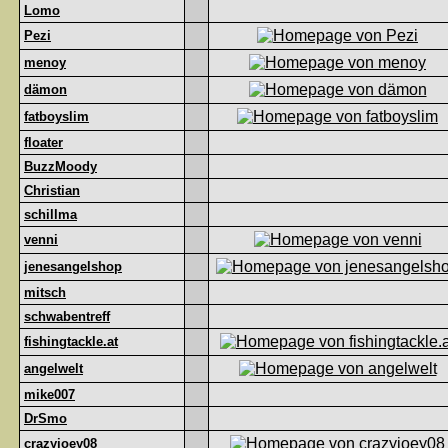
Lomo
Pezi
menoy
dämon
fatboyslim
floater
BuzzMoody
Christian
schillma
venni
jenesangelshop
mitsch
schwabentreff
fishingtackle.at
angelwelt
mike007
DrSmo
crazyjoey08