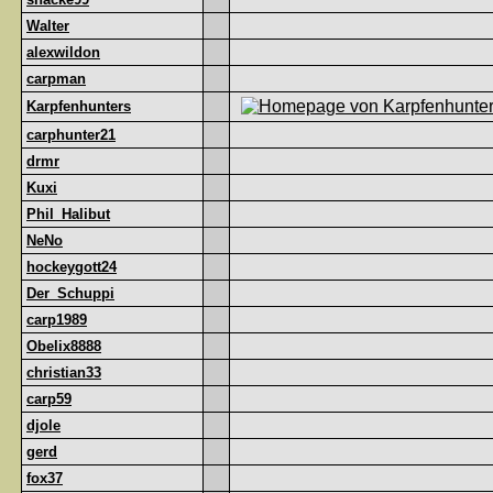
Walter
alexwildon
carpman
Karpfenhunters
carphunter21
drmr
Kuxi
Phil_Halibut
NeNo
hockeygott24
Der_Schuppi
carp1989
Obelix8888
christian33
carp59
djole
gerd
fox37