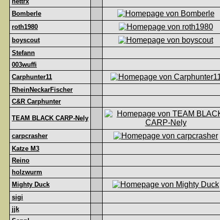
nettrx
Bomberle
roth1980
boyscout
Stefann
003wuffi
Carphunter11
RheinNeckarFischer
C&R Carphunter
TEAM BLACK CARP-Nely
carpcrasher
Katze M3
Reino
holzwurm
Mighty Duck
sigi
jjk