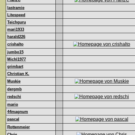
lastramie
Litespeed
Teichguru
mari1933
harald226
crishalto
jumbo15
Michl1977
grimbart
Christian K.
Muskie
dergmb
redschi
mario
44magnum
pascal
Rottenmeier
Chris