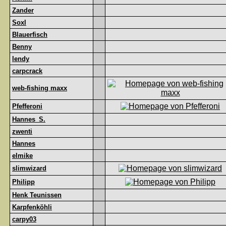
Zander
Soxl
Blauerfisch
Benny
lendy
carpcrack
web-fishing maxx
Pfefferoni
Hannes_S.
zwenti
Hannes
elmike
slimwizard
Philipp
Henk Teunissen
Karpfenköhli
carpy03