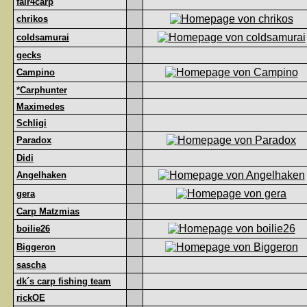
fair4carp
chrikos
coldsamurai
gecks
Campino
*Carphunter
Maximedes
Schligi
Paradox
Didi
Angelhaken
gera
Carp Matzmias
boilie26
Biggeron
sascha
dk´s carp fishing team
rickOE