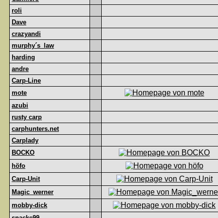
roli
Dave
crazyandi
murphy´s_law
harding
andre
Carp-Line
mote
azubi
rusty carp
carphunters.net
Carplady
BOCKO
höfo
Carp-Unit
Magic_werner
mobby-dick
snacke99