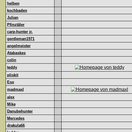
helben
kochbaden
Julian
Pfinztäler
carp-hunter jr.
gentleman1971
angelmeister
Atabaskes
colin
teddy
pliskit
Eso
madmaxl
alex
Mike
Danubehunter
Mercedes
drakula66