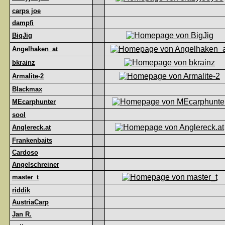
carps joe
dampfi
BigJig
Angelhaken_at
bkrainz
Armalite-2
Blackmax
MEcarphunter
sool
Anglereck.at
Frankenbaits
Cardoso
Angelschreiner
master_t
riddik
AustriaCarp
Jan R.