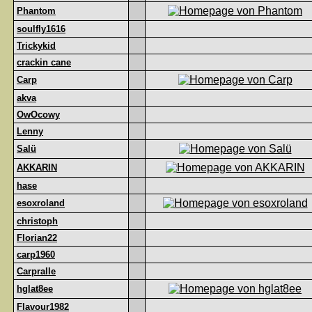
Phantom
soulfly1616
Trickykid
crackin cane
Carp
akva
OwOcowy
Lenny
Salü
AKKARIN
hase
esoxroland
christoph
Florian22
carp1960
Carpralle
hglat8ee
Flavour1982