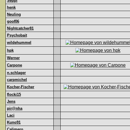
Seppl
henk
Neuling
goof06
Nightcatcher81
Psychobait
wildehummel
hpk
Werner
Carpone
n.schlager
carpmichel
Kocher-Fischer
flocki15
Jens
pir@nha
Laci
Kuno91
Calimero