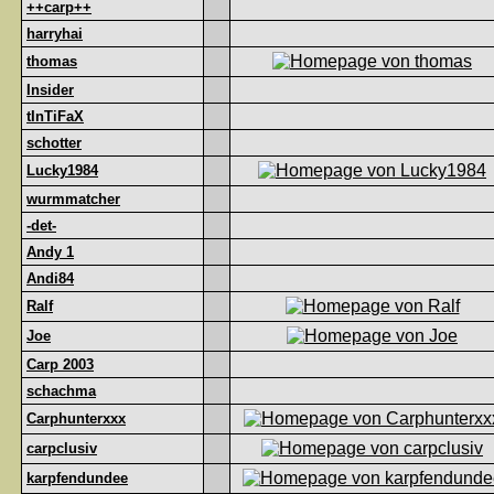
++carp++
harryhai
thomas
Insider
tInTiFaX
schotter
Lucky1984
wurmmatcher
-det-
Andy 1
Andi84
Ralf
Joe
Carp 2003
schachma
Carphunterxxx
carpclusiv
karpfendundee