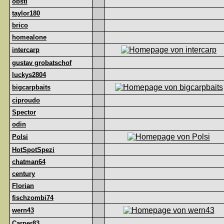
obsti
taylor180
brico
homealone
intercarp
gustav grobatschof
luckys2804
bigcarpbaits
ciproudo
Spector
odin
Polsi
HotSpotSpezi
chatman64
century
Florian
fischzombi74
wern43
Carper83