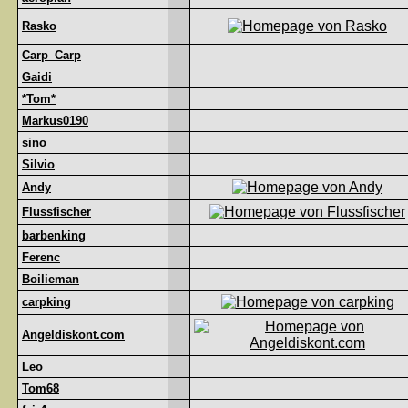
Rasko
Carp_Carp
Gaidi
*Tom*
Markus0190
sino
Silvio
Andy
Flussfischer
barbenking
Ferenc
Boilieman
carpking
Angeldiskont.com
Leo
Tom68