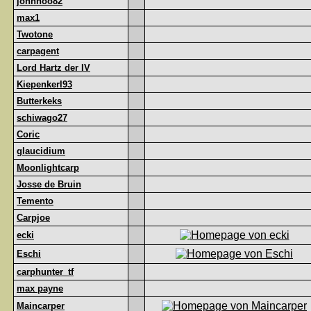
johnhoo82
max1
Twotone
carpagent
Lord Hartz der IV
Kiepenkerl93
Butterkeks
schiwago27
Coric
glaucidium
Moonlightcarp
Josse de Bruin
Temento
Carpjoe
ecki
Eschi
carphunter_tf
max payne
Maincarper