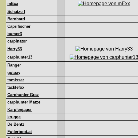
mExx
Schatze !
Bernhard
Caprifischer
bumer3
carpinator
Harry33
carphunter13
Ranger
gotoxy
tomisser
tacklefox
Carphunter Graz
carphunter Matze
Karpfenjäger
krugge
De Bentz
Futterboot.at