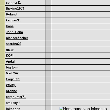
spinner11
theking1959
Roland
karpfen91
Hans
John_Cena
planseefischer
saerdna29
razar
KÖFI
Andal
big tom
Mad 242
Carp1991
Wolfg.
Drohne
carphunter71
smokey-k
Inkognito