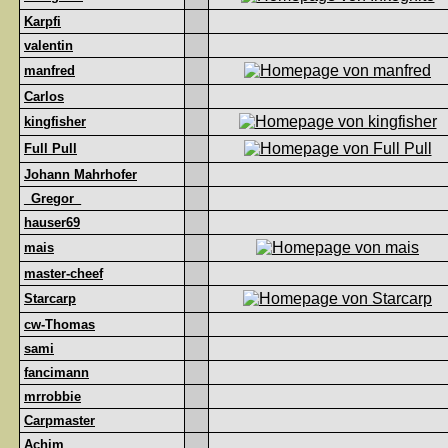
Karpfi
valentin
manfred
Carlos
kingfisher
Full Pull
Johann Mahrhofer
_Gregor_
hauser69
mais
master-cheef
Starcarp
cw-Thomas
sami
fancimann
mrrobbie
Carpmaster
Achim