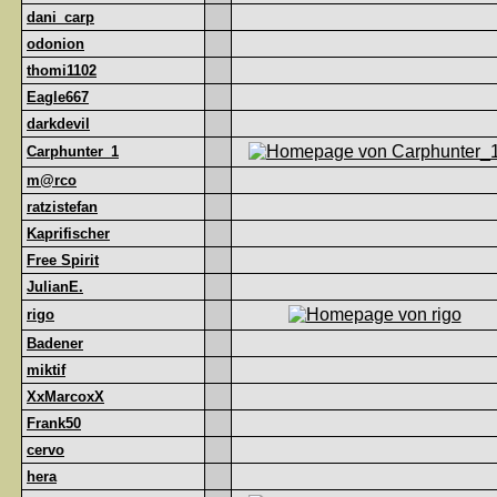
dani_carp
odonion
thomi1102
Eagle667
darkdevil
Carphunter_1
m@rco
ratzistefan
Kaprifischer
Free Spirit
JulianE.
rigo
Badener
miktif
XxMarcoxX
Frank50
cervo
hera