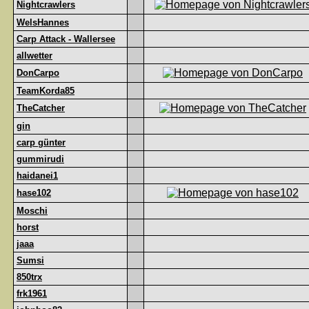
Nightcrawlers
WelsHannes
Carp Attack - Wallersee
allwetter
DonCarpo
TeamKorda85
TheCatcher
gin
carp günter
gummirudi
haidanei1
hase102
Moschi
horst
jaaa
Sumsi
850trx
frk1961