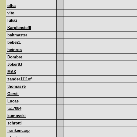
olha
vito
lukaz
Karpfensteffl
baitmaster
bebe21
heinros
Dombre
Joker83
MAX
zander1111of
thomas76
Gersti
Lucas
ta17084
kumovski
schrotti
frankencarp