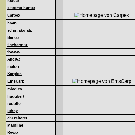
loddar
extreme hunter
Carpex
hoeni
schm,akofatz
Benee
fischermax
fox-ww
Andi63
melon
Karpfen
EmsCarp
mladica
huuubert
rudolfo
johny
chr.reiterer
Mainline
Revax