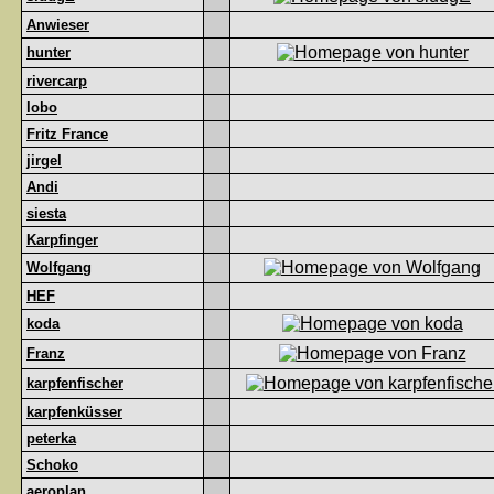
Anwieser
hunter
rivercarp
lobo
Fritz France
jirgel
Andi
siesta
Karpfinger
Wolfgang
HEF
koda
Franz
karpfenfischer
karpfenküsser
peterka
Schoko
aeroplan