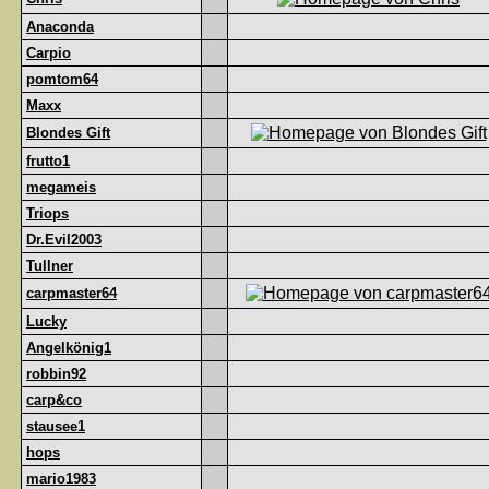
Anaconda
Carpio
pomtom64
Maxx
Blondes Gift
frutto1
megameis
Triops
Dr.Evil2003
Tullner
carpmaster64
Lucky
Angelkönig1
robbin92
carp&co
stausee1
hops
mario1983