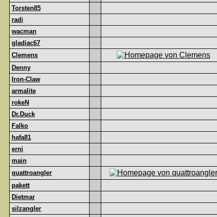
Torsten85
radi
wacman
gladiac67
Clemens
Denny
Iron-Claw
armalite
rokeN
Dr.Duck
Falko
hafa81
erni
main
quattroangler
pakett
Dietmar
silzangler