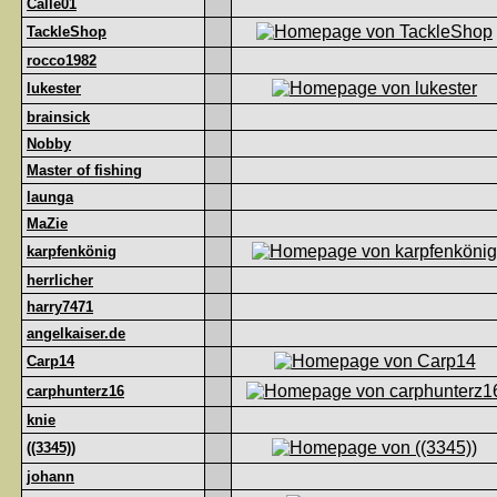
Calle01
TackleShop
rocco1982
lukester
brainsick
Nobby
Master of fishing
launga
MaZie
karpfenkönig
herrlicher
harry7471
angelkaiser.de
Carp14
carphunterz16
knie
((3345))
johann