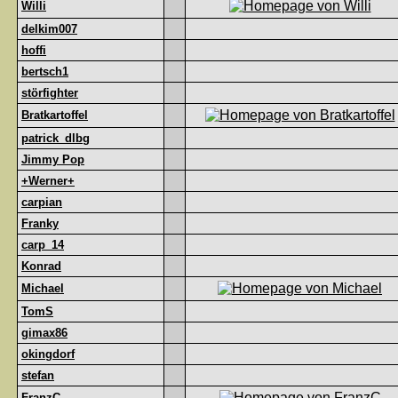
Willi
delkim007
hoffi
bertsch1
störfighter
Bratkartoffel
patrick_dlbg
Jimmy Pop
+Werner+
carpian
Franky
carp_14
Konrad
Michael
TomS
gimax86
okingdorf
stefan
FranzC