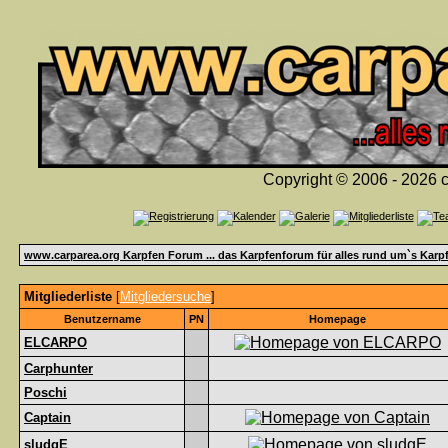
Copyright © 2006 - 2026 c
www.carparea.org Karpfen Forum ... das Karpfenforum für alles rund um`s Karp
Mitgliederliste
[
Mitgliedersuche
]
Benutzername
PN
Homepage
ELCARPO
Carphunter
Poschi
Captain
sludgE