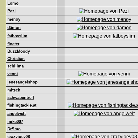
Lomo
Pezi
menoy
dämon
fatboyslim
floater
BuzzMoody
Christian
schillma
venni
jenesangelshop
mitsch
schwabentreff
fishingtackle.at
angelwelt
mike007
DrSmo
crazyjoey08