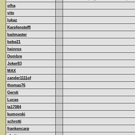
olha
vito
lukaz
Karpfensteffl
baitmaster
bebe21
heinros
Dombre
Joker83
MAX
zander1111of
thomas76
Gersti
Lucas
ta17084
kumovski
schrotti
frankencarp