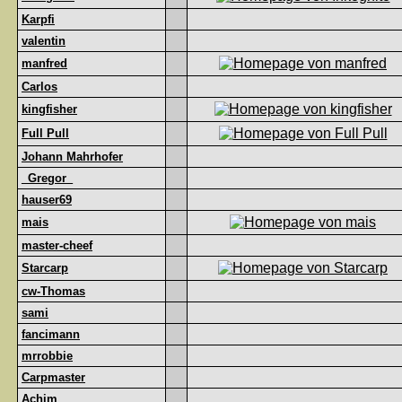
Karpfi
valentin
manfred
Carlos
kingfisher
Full Pull
Johann Mahrhofer
_Gregor_
hauser69
mais
master-cheef
Starcarp
cw-Thomas
sami
fancimann
mrrobbie
Carpmaster
Achim