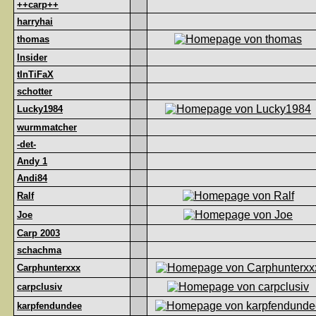
++carp++
harryhai
thomas
Insider
tInTiFaX
schotter
Lucky1984
wurmmatcher
-det-
Andy 1
Andi84
Ralf
Joe
Carp 2003
schachma
Carphunterxxx
carpclusiv
karpfendundee