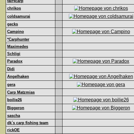
fair4carp
chrikos
coldsamurai
gecks
Campino
*Carphunter
Maximedes
Schligi
Paradox
Didi
Angelhaken
gera
Carp Matzmias
boilie26
Biggeron
sascha
dk´s carp fishing team
rickOE