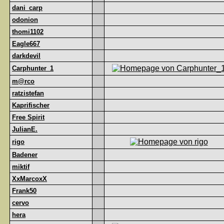
dani_carp
odonion
thomi1102
Eagle667
darkdevil
Carphunter_1
m@rco
ratzistefan
Kaprifischer
Free Spirit
JulianE.
rigo
Badener
miktif
XxMarcoxX
Frank50
cervo
hera