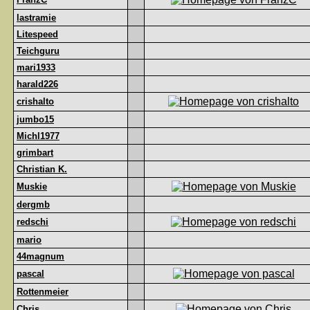
lastramie
Litespeed
Teichguru
mari1933
harald226
crishalto
jumbo15
Michl1977
grimbart
Christian K.
Muskie
dergmb
redschi
mario
44magnum
pascal
Rottenmeier
Chris