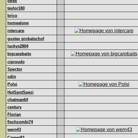
obsti
taylor180
brico
homealone
intercarp
gustav grobatschof
luckys2804
bigcarpbaits
ciproudo
Spector
odin
Polsi
HotSpotSpezi
chatman64
century
Florian
fischzombi74
wern43
Carper83