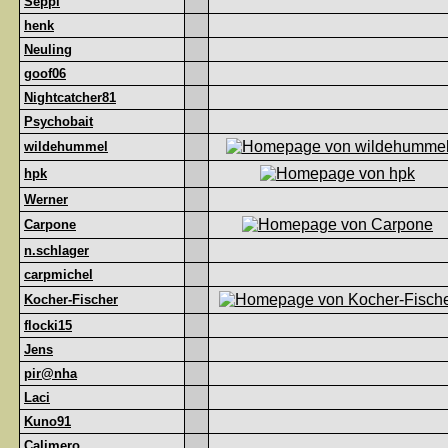
Seppl
henk
Neuling
goof06
Nightcatcher81
Psychobait
wildehummel
hpk
Werner
Carpone
n.schlager
carpmichel
Kocher-Fischer
flocki15
Jens
pir@nha
Laci
Kuno91
Calimero