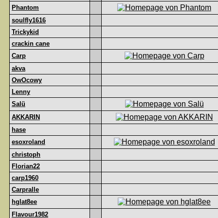
Phantom
soulfly1616
Trickykid
crackin cane
Carp
akva
OwOcowy
Lenny
Salü
AKKARIN
hase
esoxroland
christoph
Florian22
carp1960
Carpralle
hglat8ee
Flavour1982