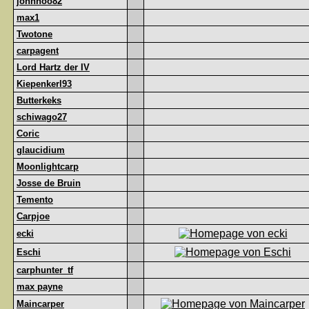
johnhoo82
max1
Twotone
carpagent
Lord Hartz der IV
Kiepenkerl93
Butterkeks
schiwago27
Coric
glaucidium
Moonlightcarp
Josse de Bruin
Temento
Carpjoe
ecki
Eschi
carphunter_tf
max payne
Maincarper