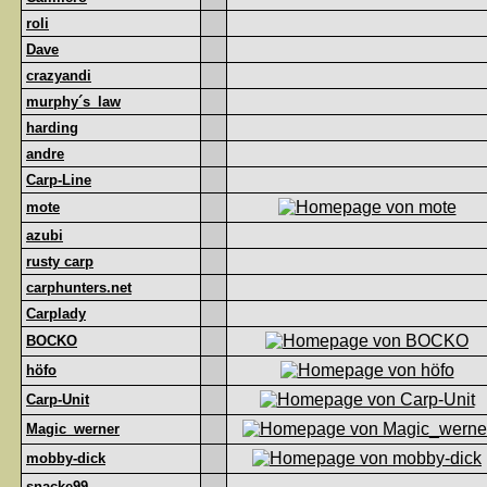
roli
Dave
crazyandi
murphy´s_law
harding
andre
Carp-Line
mote
azubi
rusty carp
carphunters.net
Carplady
BOCKO
höfo
Carp-Unit
Magic_werner
mobby-dick
snacke99