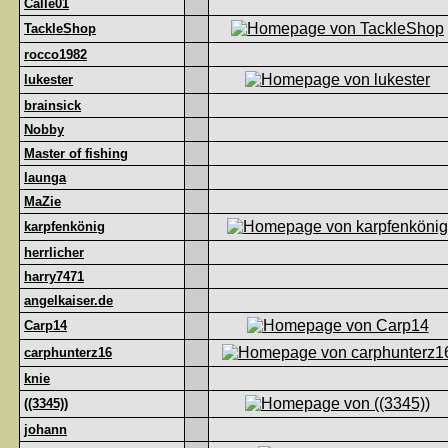
Calle01
TackleShop
rocco1982
lukester
brainsick
Nobby
Master of fishing
launga
MaZie
karpfenkönig
herrlicher
harry7471
angelkaiser.de
Carp14
carphunterz16
knie
((3345))
johann