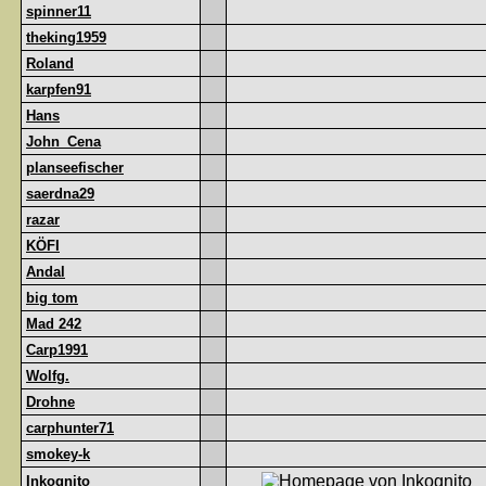
spinner11
theking1959
Roland
karpfen91
Hans
John_Cena
planseefischer
saerdna29
razar
KÖFI
Andal
big tom
Mad 242
Carp1991
Wolfg.
Drohne
carphunter71
smokey-k
Inkognito