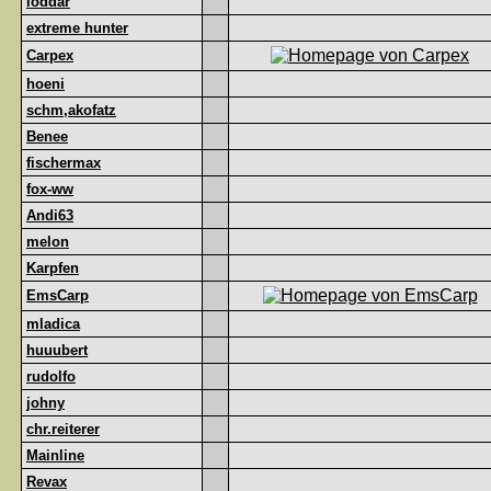
loddar
extreme hunter
Carpex
hoeni
schm,akofatz
Benee
fischermax
fox-ww
Andi63
melon
Karpfen
EmsCarp
mladica
huuubert
rudolfo
johny
chr.reiterer
Mainline
Revax