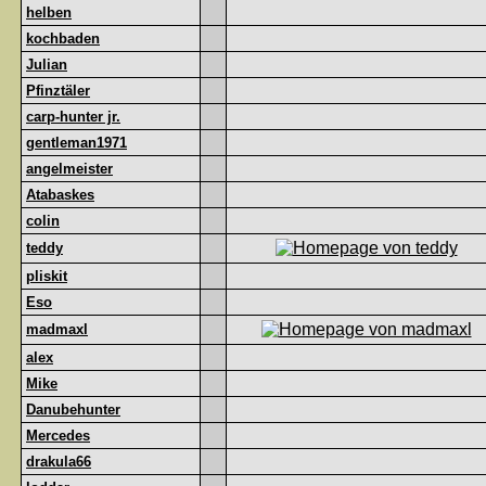
helben
kochbaden
Julian
Pfinztäler
carp-hunter jr.
gentleman1971
angelmeister
Atabaskes
colin
teddy
pliskit
Eso
madmaxl
alex
Mike
Danubehunter
Mercedes
drakula66