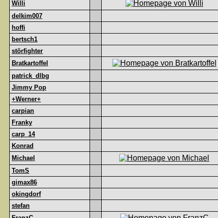
Willi
delkim007
hoffi
bertsch1
störfighter
Bratkartoffel
patrick_dlbg
Jimmy Pop
+Werner+
carpian
Franky
carp_14
Konrad
Michael
TomS
gimax86
okingdorf
stefan
FranzC