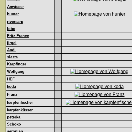
Anwieser
hunter
rivercarp
lobo
Fritz France
jirgel
Andi
siesta
Karpfinger
Wolfgang
HEF
koda
Franz
karpfenfischer
karpfenküsser
peterka
Schoko
aeroplan