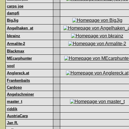
carps joe
dampfi
BigJig
Angelhaken_at
bkrainz
Armalite-2
Blackmax
MEcarphunter
sool
Anglereck.at
Frankenbaits
Cardoso
Angelschreiner
master_t
riddik
AustriaCarp
Jan R.