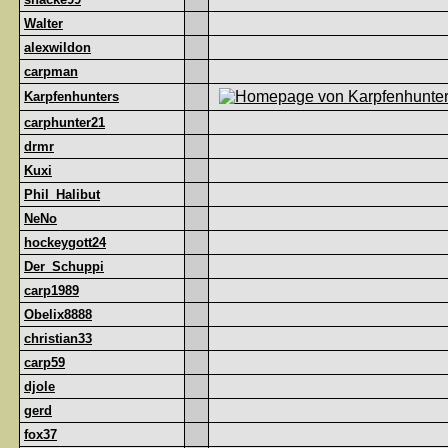
Walter
alexwildon
carpman
Karpfenhunters
carphunter21
drmr
Kuxi
Phil_Halibut
NeNo
hockeygott24
Der_Schuppi
carp1989
Obelix8888
christian33
carp59
djole
gerd
fox37