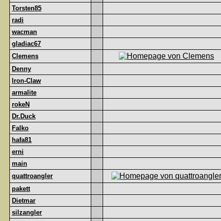
Torsten85
radi
wacman
gladiac67
Clemens
Denny
Iron-Claw
armalite
rokeN
Dr.Duck
Falko
hafa81
erni
main
quattroangler
pakett
Dietmar
silzangler