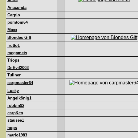
Anaconda
Carpio
pomtom64
Maxx
Blondes Gift
frutto1
megameis
Triops
Dr.Evil2003
Tullner
carpmaster64
Lucky
Angelkönig1
robbin92
carp&co
stausee1
hops
mario1983