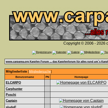
Copyright © 2006 - 2026 c
www.carparea.org Karpfen Forum ... das Karpfenforum für alles rund um`s Karp
Mitgliederliste
[
Mitgliedersuche
]
Benutzername
PN
Homepage
ELCARPO
Carphunter
Poschi
Captain
sludgE