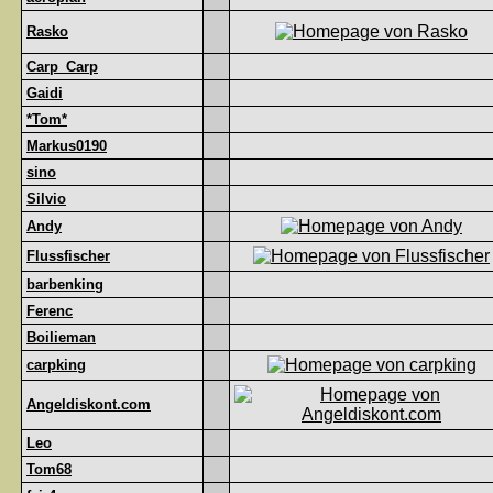
Rasko
Carp_Carp
Gaidi
*Tom*
Markus0190
sino
Silvio
Andy
Flussfischer
barbenking
Ferenc
Boilieman
carpking
Angeldiskont.com
Leo
Tom68