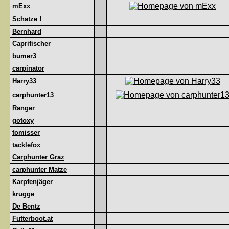
mExx
Schatze !
Bernhard
Caprifischer
bumer3
carpinator
Harry33
carphunter13
Ranger
gotoxy
tomisser
tacklefox
Carphunter Graz
carphunter Matze
Karpfenjäger
krugge
De Bentz
Futterboot.at