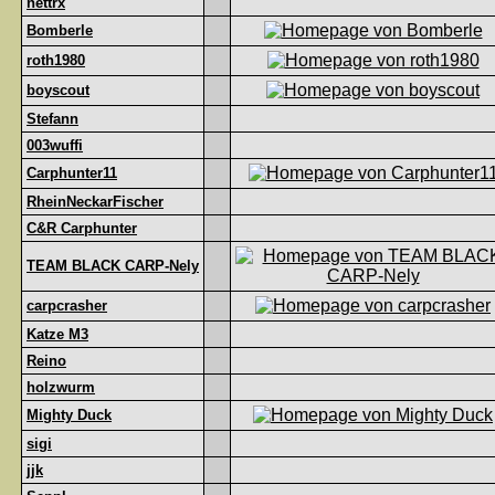
nettrx
Bomberle
roth1980
boyscout
Stefann
003wuffi
Carphunter11
RheinNeckarFischer
C&R Carphunter
TEAM BLACK CARP-Nely
carpcrasher
Katze M3
Reino
holzwurm
Mighty Duck
sigi
jjk