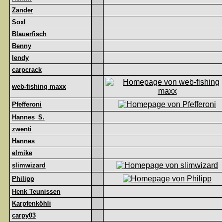
Zander
Soxl
Blauerfisch
Benny
lendy
carpcrack
web-fishing maxx
Pfefferoni
Hannes_S.
zwenti
Hannes
elmike
slimwizard
Philipp
Henk Teunissen
Karpfenköhli
carpy03