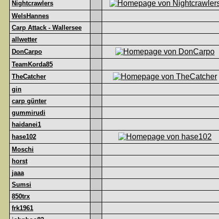
Nightcrawlers
WelsHannes
Carp Attack - Wallersee
allwetter
DonCarpo
TeamKorda85
TheCatcher
gin
carp günter
gummirudi
haidanei1
hase102
Moschi
horst
jaaa
Sumsi
850trx
frk1961