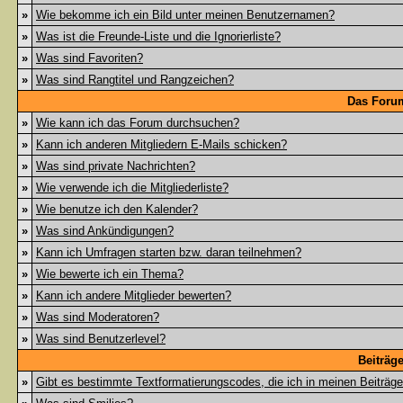
»
Wie bekomme ich ein Bild unter meinen Benutzernamen?
»
Was ist die Freunde-Liste und die Ignorierliste?
»
Was sind Favoriten?
»
Was sind Rangtitel und Rangzeichen?
Das Foru
»
Wie kann ich das Forum durchsuchen?
»
Kann ich anderen Mitgliedern E-Mails schicken?
»
Was sind private Nachrichten?
»
Wie verwende ich die Mitgliederliste?
»
Wie benutze ich den Kalender?
»
Was sind Ankündigungen?
»
Kann ich Umfragen starten bzw. daran teilnehmen?
»
Wie bewerte ich ein Thema?
»
Kann ich andere Mitglieder bewerten?
»
Was sind Moderatoren?
»
Was sind Benutzerlevel?
Beiträg
»
Gibt es bestimmte Textformatierungscodes, die ich in meinen Beiträg