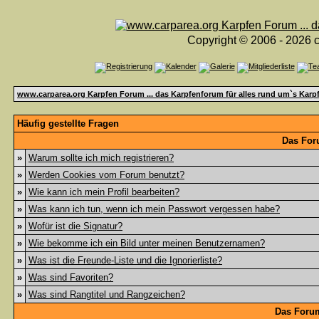
Copyright © 2006 - 2026 c
www.carparea.org Karpfen Forum ... das Karpfenforum für alles rund um`s Karp
Häufig gestellte Fragen
Das For
»
Warum sollte ich mich registrieren?
»
Werden Cookies vom Forum benutzt?
»
Wie kann ich mein Profil bearbeiten?
»
Was kann ich tun, wenn ich mein Passwort vergessen habe?
»
Wofür ist die Signatur?
»
Wie bekomme ich ein Bild unter meinen Benutzernamen?
»
Was ist die Freunde-Liste und die Ignorierliste?
»
Was sind Favoriten?
»
Was sind Rangtitel und Rangzeichen?
Das Foru