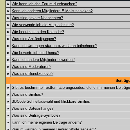
»
Wie kann ich das Forum durchsuchen?
»
Kann ich anderen Mitgliedern E-Mails schicken?
»
Was sind private Nachrichten?
»
Wie verwende ich die Mitgliederliste?
»
Wie benutze ich den Kalender?
»
Was sind Ankündigungen?
»
Kann ich Umfragen starten bzw. daran teilnehmen?
»
Wie bewerte ich ein Thema?
»
Kann ich andere Mitglieder bewerten?
»
Was sind Moderatoren?
»
Was sind Benutzerlevel?
Beiträg
»
Gibt es bestimmte Textformatierungscodes, die ich in meinen Beiträg
»
Was sind Smilies?
»
BBCode Schnellauswahl und klickbare Smilies
»
Was sind Dateianhänge?
»
Was sind Beitrags-Symbole?
»
Kann ich meine eigenen Beiträge ändern?
»
Warum werden in meinem Beitrag Worte zensiert?