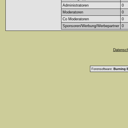
Administratoren
0
Moderatoren
0
Co Moderatoren
0
Sponsoren/Werbung/Werbepartner
0
Datensc
Forensoftware:
Burning B