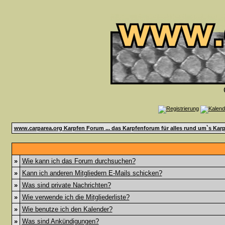
www.carparea.org Karpfen Forum ... das Karpfenforum für alles rund um`s Karp
»
Wie kann ich das Forum durchsuchen?
»
Kann ich anderen Mitgliedern E-Mails schicken?
»
Was sind private Nachrichten?
»
Wie verwende ich die Mitgliederliste?
»
Wie benutze ich den Kalender?
»
Was sind Ankündigungen?