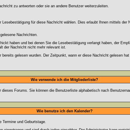
chricht zu antworten oder sie an andere Benutzer weiterzuleiten.
 Lesebestätigung für diese Nachricht wählen. Dies erlaubt Ihnen mittels de
d gelesene Nachrichten.
chickt haben und bei denen Sie die Lesebestätigung verlangt haben, der Emp
lt der Nachricht nicht mehr relevant ist.
 bereits gelesen wurden. Der Zeitpunkt, wann er diese Nachricht gelesen hat
Wie verwende ich die Mitgliederliste?
tzer dieses Forums. Sie können die Benutzerliste alphabetisch nach Benutzer
Wie benutze ich den Kalender?
te Termine und Geburtstage.
 eingetragen und sind durch jeden einsehbar. Der Administrator
kann
registr