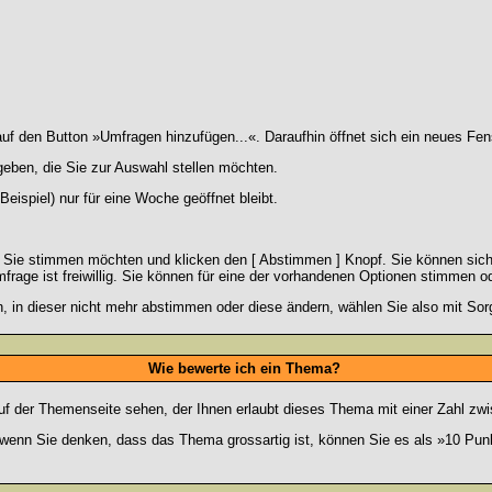
 den Button »Umfragen hinzufügen...«. Daraufhin öffnet sich ein neues Fens
geben, die Sie zur Auswahl stellen möchten.
eispiel) nur für eine Woche geöffnet bleibt.
e Sie stimmen möchten und klicken den [ Abstimmen ] Knopf. Sie können sich
frage ist freiwillig. Sie können für eine der vorhandenen Optionen stimmen 
 in dieser nicht mehr abstimmen oder diese ändern, wählen Sie also mit Sorg
Wie bewerte ich ein Thema?
f der Themenseite sehen, der Ihnen erlaubt dieses Thema mit einer Zahl zwi
er wenn Sie denken, dass das Thema grossartig ist, können Sie es als »10 Pu