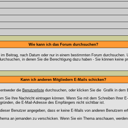
Wie kann ich das Forum durchsuchen?
 im Beitrag, nach Datum oder nur in einem bestimmten Forum durchsuchen. U
durchsuchen, in denen Sie die Berechtigung dazu haben - Sie können keine pri
Kann ich anderen Mitgliedern E-Mails schicken?
 entweder die
Benutzerliste
durchsuchen, oder klicken Sie die
Grafik in dem 
dem Sie Ihre Nachricht eintragen können. Wenn Sie mit dem Schreiben Ihrer E-M
gründen, die E-Mail-Adresse des Empfängers nicht sichtbar ist.
at dieser Benutzer angegeben, dass er keine E-Mails von anderen Benutzern er
m Thema an jemanden zu verschicken. Wenn Sie ein Thema anschauen, werden S