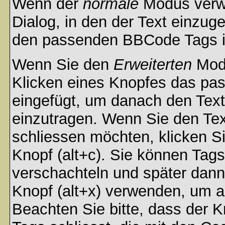
Wenn der
normale
Modus verwe
Dialog, in den der Text einzuge
den passenden BBCode Tags in 
Wenn Sie den
Erweiterten
Modu
Klicken eines Knopfes das pa
eingefügt, um danach den Text
einzutragen. Wenn Sie den Te
schliessen möchten, klicken S
Knopf (alt+c). Sie können Tag
verschachteln und später dan
Knopf (alt+x) verwenden, um al
Beachten Sie bitte, dass der Kn