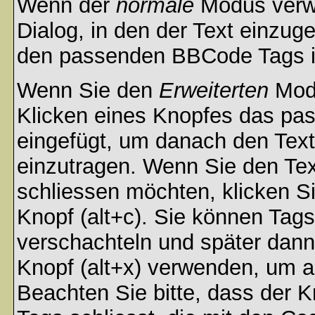
Wenn der
normale
Modus verwe
Dialog, in den der Text einzuge
den passenden BBCode Tags in 
Wenn Sie den
Erweiterten
Modu
Klicken eines Knopfes das pa
eingefügt, um danach den Text
einzutragen. Wenn Sie den Te
schliessen möchten, klicken S
Knopf (alt+c). Sie können Tag
verschachteln und später dan
Knopf (alt+x) verwenden, um al
Beachten Sie bitte, dass der Kn