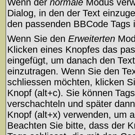
Wenn der
normale
Modus verwe
Dialog, in den der Text einzuge
den passenden BBCode Tags in 
Wenn Sie den
Erweiterten
Modu
Klicken eines Knopfes das pa
eingefügt, um danach den Text
einzutragen. Wenn Sie den Te
schliessen möchten, klicken S
Knopf (alt+c). Sie können Tag
verschachteln und später dan
Knopf (alt+x) verwenden, um al
Beachten Sie bitte, dass der Kn