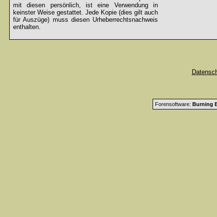
mit diesen persönlich, ist eine Verwendung in
keinster Weise gestattet. Jede Kopie (dies gilt auch
für Auszüge) muss diesen Urheberrechtsnachweis
enthalten.
Datensc
Forensoftware:
Burning B