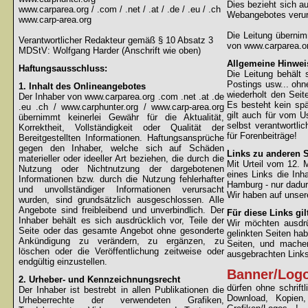
Dies bezieht sich au
www.carparea.org / .com / .net / .at / .de / .eu / .ch
Webangebotes verur
www.carp-area.org
Die Leitung überni
Verantwortlicher Redakteur gemäß § 10 Absatz 3
von www.carparea.or
MDStV: Wolfgang Harder (Anschrift wie oben)
Allgemeine Hinwei
Haftungsausschluss:
Die Leitung behält 
Postings usw... ohne
1. Inhalt des Onlineangebotes
wiederholt den Sei
Der Inhaber von www.carparea.org .com .net .at .de
Es besteht kein spä
.eu .ch / www.carphunter.org / www.carp-area.org
gilt auch für vom U
übernimmt keinerlei Gewähr für die Aktualität,
selbst verantwortli
Korrektheit, Vollständigkeit oder Qualität der
für Forenbeiträge!
Bereitgestellten Informationen. Haftungsansprüche
gegen den Inhaber, welche sich auf Schäden
Links zu anderen S
materieller oder ideeller Art beziehen, die durch die
Mit Urteil vom 12.
Nutzung oder Nichtnutzung der dargebotenen
eines Links die Inh
Informationen bzw. durch die Nutzung fehlerhafter
Hamburg - nur dadur
und unvollständiger Informationen verursacht
Wir haben auf unsere
wurden, sind grundsätzlich ausgeschlossen. Alle
Angebote sind freibleibend und unverbindlich. Der
Für diese Links gil
Inhaber behält es sich ausdrücklich vor, Teile der
Wir möchten ausdrüc
Seite oder das gesamte Angebot ohne gesonderte
gelinkten Seiten hab
Ankündigung zu verändern, zu ergänzen, zu
Seiten, und machen
löschen oder die Veröffentlichung zeitweise oder
ausgebrachten Links 
endgültig einzustellen.
Banner/Log
2. Urheber- und Kennzeichnungsrecht
dürfen ohne schrif
Der Inhaber ist bestrebt in allen Publikationen die
Download, Kopien
Urheberrechte der verwendeten Grafiken,