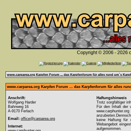
Copyright © 2006 - 2026 c
www.carparea.org Karpfen Forum ... das Karpfenforum für alles rund um`s Karp
www.carparea.org Karpfen Forum ... das Karpfenforum für alles ru
Anschrift:
Haftungshinweis
Wolfgang Harder
Trotz sorgfältiger in
Bahnweg 16
Für den Inhalt der 
A-9170 Ferlach
www.carphunter.org 
anzubieten.Dennoch
Email:
office@carparea.org
keine Haftung für d
Webangebot eingeste
Internet:
aufgenommen.
www.carphunter.org