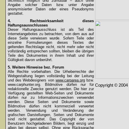
technisch möglich und zumutbar – auch ohne
Angabe solcher Daten bzw. unter Angabe
anonymisierter Daten oder eines Pseudonyms
gestattet.
4. Rechtswirksamkeit dieses
Haftungsausschlusses
Dieser Haftungsausschluss ist als Teil des
Internetangebotes zu betrachten, von dem aus auf
diese Seite verwiesen wurde. Sofern Teile oder
einzelne Formulierungen dieses Textes der
geltenden Rechtslage nicht, nicht mehr oder nicht
vollständig entsprechen sollten, bleiben die übrigen
Teile des Dokumentes in ihrem Inhalt und ihrer
Gültigkeit davon unberührt.
5. Weitere Hinweise bez. Forum
Alle Rechte vorbehalten. Die Urheberrechte der
Webgestaltung liegen vollständig bei der Leitung
und des Webdesigners von
www.carparea.org
bzw.
www.carphunter.org. Bildmotive dürfen nur für
Copyright © 2004 
redaktionelle Zwecke genutzt werden. Die hier zur
Verfügung gestellten Web-Seiten und Dokumente
dürfen nur zu Informationszwecken verwendet
werden. Diese Seiten und Dokumente sowie
Bildmotive dürfen nicht kommerziell verwertet
werden. Verwendung und Veränderung der
grafischen Darstellungen, Seiten und Dokumente
sind nicht gestattet. Das Copyright der von
Benutzern hochgeladenen Bildern, liegt einzig und
allein bei diesen selbst. Ohne eine Rücksprache