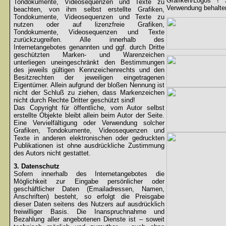
Grafiken/Logos !
Tondokumente, Videosequenzen und Texte zu
Verwendung behalten
beachten, von ihm selbst erstellte Grafiken,
Tondokumente, Videosequenzen und Texte zu
nutzen oder auf lizenzfreie Grafiken,
Tondokumente, Videosequenzen und Texte
zurückzugreifen. Alle innerhalb des
Internetangebotes genannten und ggf. durch Dritte
geschützten Marken- und Warenzeichen
unterliegen uneingeschränkt den Bestimmungen
des jeweils gültigen Kennzeichenrechts und den
Besitzrechten der jeweiligen eingetragenen
Eigentümer. Allein aufgrund der bloßen Nennung ist
nicht der Schluß zu ziehen, dass Markenzeichen
nicht durch Rechte Dritter geschützt sind!
Das Copyright für öffentliche, vom Autor selbst
erstellte Objekte bleibt allein beim Autor der Seite.
Eine Vervielfältigung oder Verwendung solcher
Grafiken, Tondokumente, Videosequenzen und
Texte in anderen elektronischen oder gedruckten
Publikationen ist ohne ausdrückliche Zustimmung
des Autors nicht gestattet.
3. Datenschutz
Sofern innerhalb des Internetangebotes die
Möglichkeit zur Eingabe persönlicher oder
geschäftlicher Daten (Emailadressen, Namen,
Anschriften) besteht, so erfolgt die Preisgabe
dieser Daten seitens des Nutzers auf ausdrücklich
freiwilliger Basis. Die Inanspruchnahme und
Bezahlung aller angebotenen Dienste ist – soweit