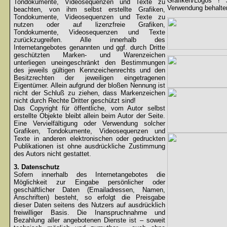
Grafiken/Logos !
Tondokumente, Videosequenzen und Texte zu
Verwendung behalten
beachten, von ihm selbst erstellte Grafiken,
Tondokumente, Videosequenzen und Texte zu
nutzen oder auf lizenzfreie Grafiken,
Tondokumente, Videosequenzen und Texte
zurückzugreifen. Alle innerhalb des
Internetangebotes genannten und ggf. durch Dritte
geschützten Marken- und Warenzeichen
unterliegen uneingeschränkt den Bestimmungen
des jeweils gültigen Kennzeichenrechts und den
Besitzrechten der jeweiligen eingetragenen
Eigentümer. Allein aufgrund der bloßen Nennung ist
nicht der Schluß zu ziehen, dass Markenzeichen
nicht durch Rechte Dritter geschützt sind!
Das Copyright für öffentliche, vom Autor selbst
erstellte Objekte bleibt allein beim Autor der Seite.
Eine Vervielfältigung oder Verwendung solcher
Grafiken, Tondokumente, Videosequenzen und
Texte in anderen elektronischen oder gedruckten
Publikationen ist ohne ausdrückliche Zustimmung
des Autors nicht gestattet.
3. Datenschutz
Sofern innerhalb des Internetangebotes die
Möglichkeit zur Eingabe persönlicher oder
geschäftlicher Daten (Emailadressen, Namen,
Anschriften) besteht, so erfolgt die Preisgabe
dieser Daten seitens des Nutzers auf ausdrücklich
freiwilliger Basis. Die Inanspruchnahme und
Bezahlung aller angebotenen Dienste ist – soweit