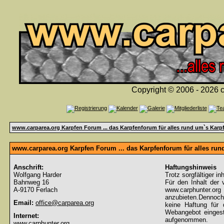
Copyright © 2006 - 2026 c
www.carparea.org Karpfen Forum ... das Karpfenforum für alles rund um`s Karp
www.carparea.org Karpfen Forum ... das Karpfenforum für alles ru
Anschrift:
Haftungshinweis
Wolfgang Harder
Trotz sorgfältiger in
Bahnweg 16
Für den Inhalt der 
A-9170 Ferlach
www.carphunter.org 
anzubieten.Dennoch
Email:
office@carparea.org
keine Haftung für d
Webangebot eingeste
Internet:
aufgenommen.
www.carphunter.org