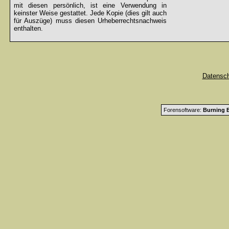
mit diesen persönlich, ist eine Verwendung in
keinster Weise gestattet. Jede Kopie (dies gilt auch
für Auszüge) muss diesen Urheberrechtsnachweis
enthalten.
Datensc
Forensoftware:
Burning B