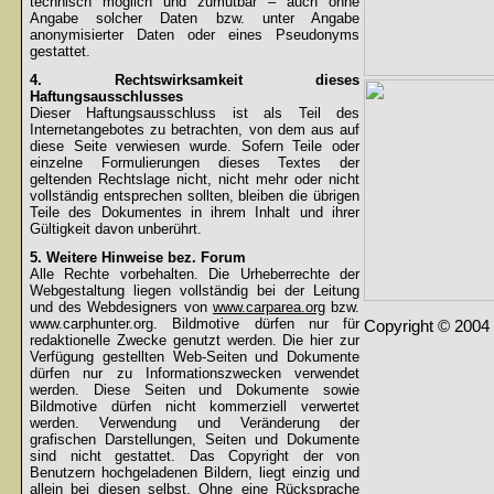
technisch möglich und zumutbar – auch ohne
Angabe solcher Daten bzw. unter Angabe
anonymisierter Daten oder eines Pseudonyms
gestattet.
4. Rechtswirksamkeit dieses
Haftungsausschlusses
Dieser Haftungsausschluss ist als Teil des
Internetangebotes zu betrachten, von dem aus auf
diese Seite verwiesen wurde. Sofern Teile oder
einzelne Formulierungen dieses Textes der
geltenden Rechtslage nicht, nicht mehr oder nicht
vollständig entsprechen sollten, bleiben die übrigen
Teile des Dokumentes in ihrem Inhalt und ihrer
Gültigkeit davon unberührt.
5. Weitere Hinweise bez. Forum
Alle Rechte vorbehalten. Die Urheberrechte der
Webgestaltung liegen vollständig bei der Leitung
und des Webdesigners von
www.carparea.org
bzw.
www.carphunter.org. Bildmotive dürfen nur für
Copyright © 2004 
redaktionelle Zwecke genutzt werden. Die hier zur
Verfügung gestellten Web-Seiten und Dokumente
dürfen nur zu Informationszwecken verwendet
werden. Diese Seiten und Dokumente sowie
Bildmotive dürfen nicht kommerziell verwertet
werden. Verwendung und Veränderung der
grafischen Darstellungen, Seiten und Dokumente
sind nicht gestattet. Das Copyright der von
Benutzern hochgeladenen Bildern, liegt einzig und
allein bei diesen selbst. Ohne eine Rücksprache