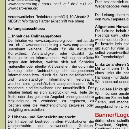
Dies bezieht sich au
www.carparea.org / .com / .net / .at / .de / .eu / .ch
Webangebotes verur
www.carp-area.org
Die Leitung überni
Verantwortlicher Redakteur gemäß § 10 Absatz 3
von www.carparea.or
MDStV: Wolfgang Harder (Anschrift wie oben)
Allgemeine Hinwei
Haftungsausschluss:
Die Leitung behält 
Postings usw... ohne
1. Inhalt des Onlineangebotes
wiederholt den Sei
Der Inhaber von www.carparea.org .com .net .at .de
Es besteht kein spä
.eu .ch / www.carphunter.org / www.carp-area.org
gilt auch für vom U
übernimmt keinerlei Gewähr für die Aktualität,
selbst verantwortli
Korrektheit, Vollständigkeit oder Qualität der
für Forenbeiträge!
Bereitgestellten Informationen. Haftungsansprüche
gegen den Inhaber, welche sich auf Schäden
Links zu anderen S
materieller oder ideeller Art beziehen, die durch die
Mit Urteil vom 12.
Nutzung oder Nichtnutzung der dargebotenen
eines Links die Inh
Informationen bzw. durch die Nutzung fehlerhafter
Hamburg - nur dadur
und unvollständiger Informationen verursacht
Wir haben auf unsere
wurden, sind grundsätzlich ausgeschlossen. Alle
Angebote sind freibleibend und unverbindlich. Der
Für diese Links gil
Inhaber behält es sich ausdrücklich vor, Teile der
Wir möchten ausdrüc
Seite oder das gesamte Angebot ohne gesonderte
gelinkten Seiten hab
Ankündigung zu verändern, zu ergänzen, zu
Seiten, und machen
löschen oder die Veröffentlichung zeitweise oder
ausgebrachten Links 
endgültig einzustellen.
Banner/Log
2. Urheber- und Kennzeichnungsrecht
dürfen ohne schrif
Der Inhaber ist bestrebt in allen Publikationen die
Download, Kopien
Urheberrechte der verwendeten Grafiken,