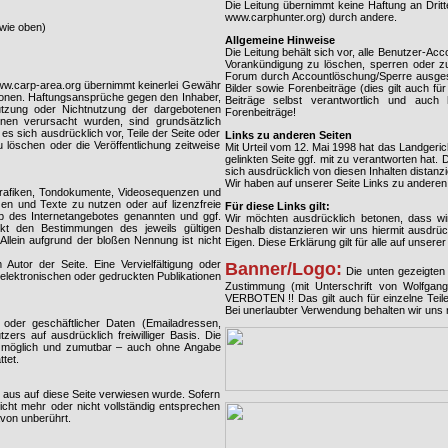
Die Leitung übernimmt keine Haftung an Dri
www.carphunter.org) durch andere.
wie oben)
Allgemeine Hinweise
Die Leitung behält sich vor, alle Benutzer-Ac
Vorankündigung zu löschen, sperren oder zu 
Forum durch Accountlöschung/Sperre ausgesc
www.carp-area.org übernimmt keinerlei Gewähr
Bilder sowie Forenbeiträge (dies gilt auch f
rmationen. Haftungsansprüche gegen den Inhaber,
Beiträge selbst verantwortlich und auch
Nutzung oder Nichtnutzung der dargebotenen
Forenbeiträge!
onen verursacht wurden, sind grundsätzlich
es sich ausdrücklich vor, Teile der Seite oder
Links zu anderen Seiten
öschen oder die Veröffentlichung zeitweise
Mit Urteil vom 12. Mai 1998 hat das Landgeri
gelinkten Seite ggf. mit zu verantworten hat
sich ausdrücklich von diesen Inhalten distanzi
Wir haben auf unserer Seite Links zu anderen 
 Grafiken, Tondokumente, Videosequenzen und
en und Texte zu nutzen oder auf lizenzfreie
Für diese Links gilt:
b des Internetangebotes genannten und ggf.
Wir möchten ausdrücklich betonen, dass wir 
kt den Bestimmungen des jeweils gültigen
Deshalb distanzieren wir uns hiermit ausdrück
Allein aufgrund der bloßen Nennung ist nicht
Eigen. Diese Erklärung gilt für alle auf unsere
m Autor der Seite. Eine Vervielfältigung oder
Banner/Logo:
Die unten gezeigten 
lektronischen oder gedruckten Publikationen
Zustimmung (mit Unterschrift von Wolfga
VERBOTEN !! Das gilt auch für einzelne Te
Bei unerlaubter Verwendung behalten wir uns 
 oder geschäftlicher Daten (Emailadressen,
ers auf ausdrücklich freiwilliger Basis. Die
h möglich und zumutbar – auch ohne Angabe
tet.
 aus auf diese Seite verwiesen wurde. Sofern
icht mehr oder nicht vollständig entsprechen
avon unberührt.