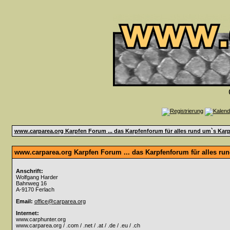
www.carparea.org Karpfen Forum ... das Karpfenforum für alles rund um`s Karp
www.carparea.org Karpfen Forum ... das Karpfenforum für alles ru
Anschrift:
Wolfgang Harder
Bahnweg 16
A-9170 Ferlach
Email:
office@carparea.org
Internet:
www.carphunter.org
www.carparea.org / .com / .net / .at / .de / .eu / .ch