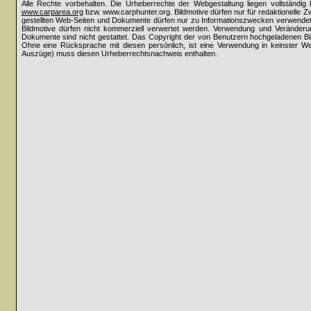
Alle Rechte vorbehalten. Die Urheberrechte der Webgestaltung liegen vollständi
www.carparea.org
bzw. www.carphunter.org. Bildmotive dürfen nur für redaktionelle 
gestellten Web-Seiten und Dokumente dürfen nur zu Informationszwecken verwende
Bildmotive dürfen nicht kommerziell verwertet werden. Verwendung und Veränderun
Dokumente sind nicht gestattet. Das Copyright der von Benutzern hochgeladenen Bilder
Ohne eine Rücksprache mit diesen persönlich, ist eine Verwendung in keinster Weis
Auszüge) muss diesen Urheberrechtsnachweis enthalten.