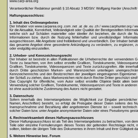
www.carp-area.org
Verantwortlicher Redakteur gemäß § 10 Absatz 3 MDStV: Wolfgang Harder (Anschrift 
Haftungsausschluss:
1. Inhalt des Onlineangebotes
Der Inhaber von www.carparea.org .com .net .at .de .eu .ch / www.carphunter.org / 
für die Aktualität, Korrektheit, Vollständigkeit oder Qualität der Bereitgestellten Info
welche sich auf Schäden materieller oder ideeller Art beziehen, die durch die 
Informationen bzw. durch die Nutzung fehlerhafter und unvollständiger Informati
ausgeschlossen. Alle Angebote sind freibleibend und unverbindlich. Der Inhaber behält 
das gesamte Angebot ohne gesonderte Ankündigung zu verändern, zu ergänzen, zu l
oder endgültig einzustellen.
2. Urheber- und Kennzeichnungsrecht
Der Inhaber ist bestrebt in allen Publikationen die Urheberrechte der verwendeten
Texte zu beachten, von ihm selbst erstellte Grafiken, Tondokumente, Videosequenz
Grafiken, Tondokumente, Videosequenzen und Texte zurückzugreifen. Alle innerhal
durch Dritte geschützten Marken- und Warenzeichen unterliegen uneingeschrän
Kennzeichenrechts und den Besitzrechten der jeweiligen eingetragenen Eigentümer. 
der Schluß zu ziehen, dass Markenzeichen nicht durch Rechte Dritter geschützt sind!
Das Copyright für öffentliche, vom Autor selbst erstellte Objekte bleibt allein bei
Verwendung solcher Grafiken, Tondokumente, Videosequenzen und Texte in anderen e
ist ohne ausdrückliche Zustimmung des Autors nicht gestattet.
3. Datenschutz
Sofern innerhalb des Internetangebotes die Möglichkeit zur Eingabe persönlicher
Namen, Anschriften) besteht, so erfolgt die Preisgabe dieser Daten seitens des Nutz
Inanspruchnahme und Bezahlung aller angebotenen Dienste ist – soweit technisc
solcher Daten bzw. unter Angabe anonymisierter Daten oder eines Pseudonyms gestat
4. Rechtswirksamkeit dieses Haftungsausschlusses
Dieser Haftungsausschluss ist als Teil des Internetangebotes zu betrachten, von dem
Teile oder einzelne Formulierungen dieses Textes der geltenden Rechtslage nicht, n
sollten, bleiben die übrigen Teile des Dokumentes in ihrem Inhalt und ihrer Gültigkeit d
5. Weitere Hinweise bez. Forum