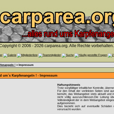
Copyright © 2006 - 2026 carparea.org. Alle Rechte vorbehalten.
fenangeln !
» Impressum
nd um`s Karpfenangeln ! - Impressum
Haftungshinweis
Trotz sorgfältiger inhaltlicher Kontrolle, über
Für den Inhalt der verlinkten Seiten sind au
bemüht, das Webangebot stets aktuell und inh
nicht völlig auszuschliessen.Die Leitung übe
Vollständigkeit der in dem Webangebot eingest
aufgenommen.
Dies bezieht sich auf eventuelle Schäden m
verursacht wurden.