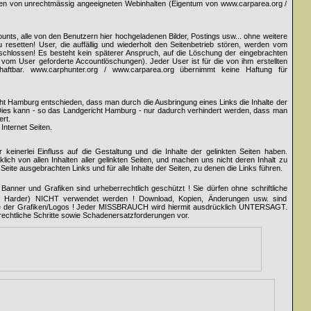
tten von unrechtmässig angeeigneten Webinhalten (Eigentum von www.carparea.org /
counts, alle von den Benutzern hier hochgeladenen Bilder, Postings usw... ohne weitere
resetten! User, die auffällig und wiederholt den Seitenbetrieb stören, werden vom
hlossen! Es besteht kein späterer Anspruch, auf die Löschung der eingebrachten
ür vom User geforderte Accountlöschungen). Jeder User ist für die von ihm erstellten
 haftbar. www.carphunter.org / www.carparea.org übernimmt keine Haftung für
cht Hamburg entschieden, dass man durch die Ausbringung eines Links die Inhalte der
. Dies kann - so das Landgericht Hamburg - nur dadurch verhindert werden, dass man
ert.
Internet Seiten.
keinerlei Einfluss auf die Gestaltung und die Inhalte der gelinkten Seiten haben.
lich von allen Inhalten aller gelinkten Seiten, und machen uns nicht deren Inhalt zu
r Seite ausgebrachten Links und für alle Inhalte der Seiten, zu denen die Links führen.
Banner und Grafiken sind urheberrechtlich geschützt ! Sie dürfen ohne schriftliche
ng Harder) NICHT verwendet werden ! Download, Kopien, Änderungen usw. sind
ile der Grafiken/Logos ! Jeder MISSBRAUCH wird hiermit ausdrücklich UNTERSAGT.
rechtliche Schritte sowie Schadenersatzforderungen vor.