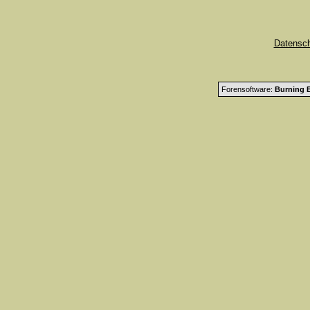
Datensc
Forensoftware:
Burning B