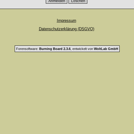
Impressum
Datenschutzerklärung (DSGVO)
Forensoftware:
Burning Board 2.3.6
, entwickelt von
WoltLab GmbH