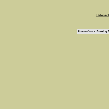
Datensc
Forensoftware:
Burning B