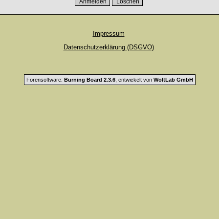
Impressum
Datenschutzerklärung (DSGVO)
Forensoftware:
Burning Board 2.3.6
, entwickelt von
WoltLab GmbH