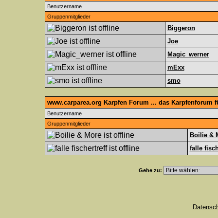
Benutzername
Gruppenmitglieder
Biggeron
Joe
Magic_werner
mExx
smo
www.carparea.org Karpfen Forum ... das Karpfenforum 
Benutzername
Gruppenmitglieder
Boilie & 
falle fisc
Gehe zu:
Datensc