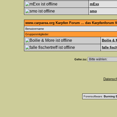
mExx
smo
www.carparea.org Karpfen Forum ... das Karpfenforum 
Benutzername
Gruppenmitglieder
Boilie & 
falle fisc
Gehe zu:
Datensc
Forensoftware:
Burning B