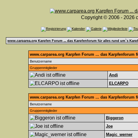
Copyright © 2006 - 2026 c
www.carparea.org Karpfen Forum ... das Karpfenforum für alles rund um`s Karp
www.carparea.org Karpfen Forum ... das Karpfenforum fü
Benutzername
Gruppenmitglieder
Andi
ELCARPO
www.carparea.org Karpfen Forum ... das Karpfenforum f
Benutzername
Gruppenmitglieder
Biggeron
Joe
Magic_werner