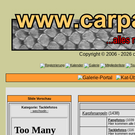
Copyright © 2006 - 2026 c
Slide Vorschau
Kategorie: Tacklefotos
- wechseln -
Karpfenangeln
(1438)
Fangfotos
(1039 
Hier kommen alle 
Tacklefotos
(116 
Hier kommen eure