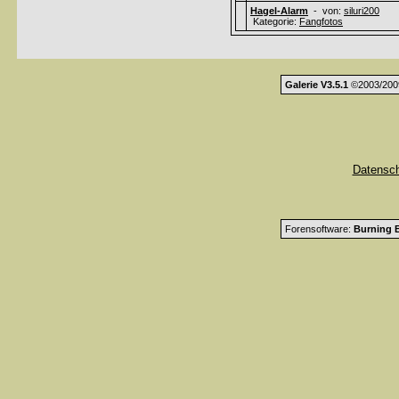
Hagel-Alarm
- von:
siluri200
Kategorie:
Fangfotos
Galerie V3.5.1
©2003/200
Datensc
Forensoftware:
Burning B