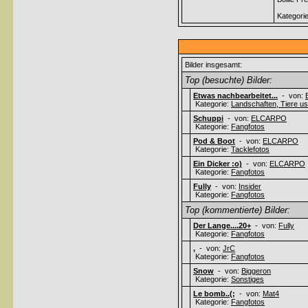
Kategori
Bilder insgesamt:
Top (besuchte) Bilder:
Etwas nachbearbeitet...
- von:
Kategorie:
Landschaften, Tiere usw
Schuppi
- von:
ELCARPO
Kategorie:
Fangfotos
Pod & Boot
- von:
ELCARPO
Kategorie:
Tacklefotos
Ein Dicker :o)
- von:
ELCARPO
Kategorie:
Fangfotos
Fully
- von:
Insider
Kategorie:
Fangfotos
Top (kommentierte) Bilder:
Der Lange....20+
- von:
Fully
Kategorie:
Fangfotos
,
- von:
JrC
Kategorie:
Fangfotos
Snow
- von:
Biggeron
Kategorie:
Sonstiges
Le bomb..(;
- von:
Mat4
Kategorie:
Fangfotos