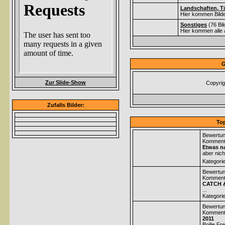
Landschaften, Ti
Hier kommen Bilde
Sonstiges
(76 Bi
Hier kommen alle 
G
Zur Slide-Show
Copyrig
Zufalls Bilder:
Top
Bewertun
Komment
Etwas na
aber nich
Kategori
Bewertun
Komment
CATCH 
...
Kategori
Bewertun
Komment
2011
Boilie Fr